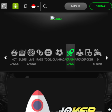
MASUK
DAFTAR
HOT
SLOTS
LIVE
RACE
TOGEL
OLAHRAGA
CRASH
ARCADE
POKER
E-
SABUN
GAMES
CASINO
GAME
SPORTS
AYAM