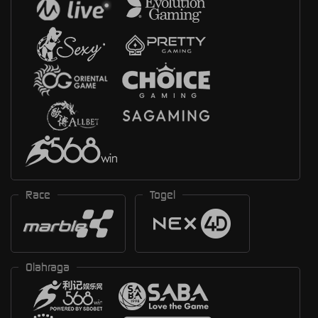
Race
Togel
Olahraga