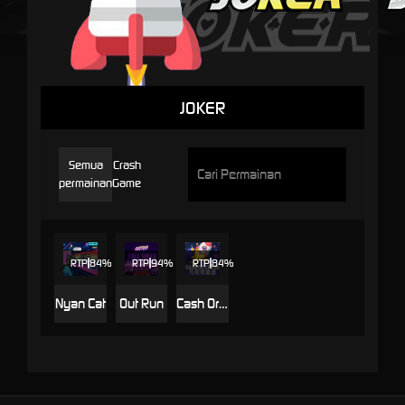
JOKER
Semua
Crash
permainan
Game
RTP
84%
RTP
94%
RTP
84%
Nyan Cat
Out Run
Cash Or Crash