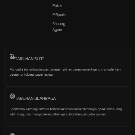
Poker
E-Sports
Sabung
Ayam
TARUHAN SLOT
Penyedia slot online dengan beragam pilihan game menarik yang memudahkan
pemain untuk mencapai jackpot
TARUHAN OLAHRAGA
Sportsbook Gaming Platform Terbaik menawarkan lebih banyak game, odds yang
lebih tinggi, dan menyediakan pilihan yang lebih banyak untuk pemain.