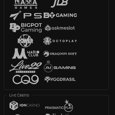
Live Casino