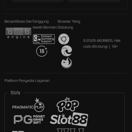
Bersertifikasi Dari
Tanggung
Browser Yang
Jawab Bermain
Didukung
©2026 AKUNBOS. Hak
cipta dilindungi | 18+
Platform Penyedia Layanan
Slots