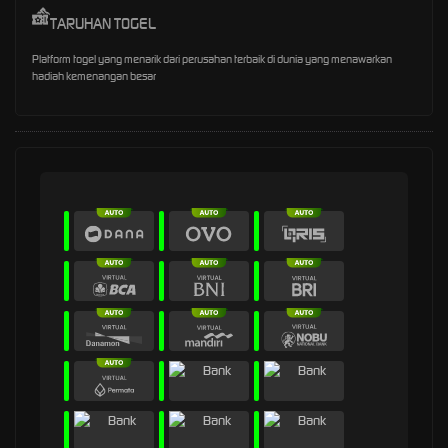
TARUHAN TOGEL
Platform togel yang menarik dari perusahan terbaik di dunia yang menawarkan
hadiah kemenangan besar