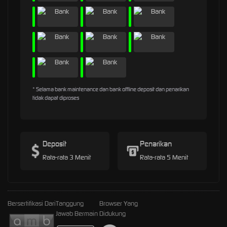
* Selama bank maintenance dan bank offline deposit dan penarikan
tidak dapat diproses
Deposit
Penarikan
Rata-rata 3 Menit
Rata-rata 5 Menit
Bersertifikasi Dari
Tanggung
Browser Yang
Jawab Bermain
Didukung