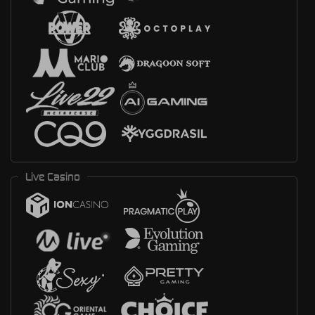
Live Casino