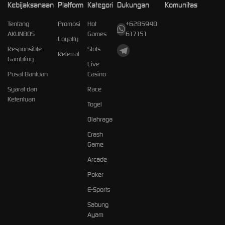
Kebijaksanaan
Platform
Kategori
Dukungan
Komunitas
Tentang
Promosi
Hot
+6285940
AKUNBOS
Games
617151
Loyalty
Responsible
Slots
Referral
Gambling
Live
Pusat Bantuan
Casino
Syarat dan
Race
Ketentuan
Togel
Olahraga
Crash
Game
Arcade
Poker
E-Sports
Sabung
Ayam