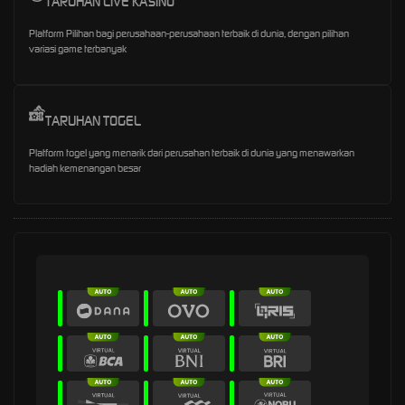
TARUHAN LIVE KASINO
Platform Pilihan bagi perusahaan-perusahaan terbaik di dunia, dengan pilihan
variasi game terbanyak
TARUHAN TOGEL
Platform togel yang menarik dari perusahan terbaik di dunia yang menawarkan
hadiah kemenangan besar