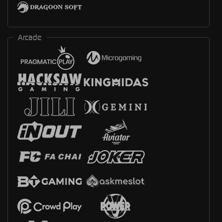
Arcade