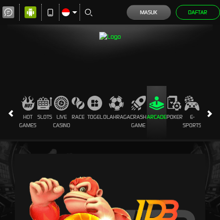
MASUK
DAFTAR
HOT
SLOTS
LIVE
RACE
TOGEL
OLAHRAGA
CRASH
ARCADE
POKER
E-
SABUN
GAMES
CASINO
GAME
SPORTS
AYAM