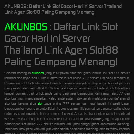
AKUNBOS : Daftar Link Slot Gacor Hari Ini Server Thailand
Link Agen Slot88 Paling Gampang Menang!
AKUNBOS
: Daftar Link Slot
Gacor Hari Ini Server
Thailand Link Agen Slot88
Paling Gampang Menang!
Selamat datang di
akunbos
yang merupakan situs slot gacor hari ini link slot777 server
thailand dan agen slot88 untuk daftar zeus slot online 777 server luar negri terpercaya.
Permainan slot777 telah dikenal lama oleh semua orang akan tetapi masih banyak pemain
yang salah dalam memilih slot88 link situs slot gacor hari ini server thailand untuk dijadikan
tempat bermain. Jadi untuk anda yang baru saja bergabung, Kami agen slot777 dari
akunbos ingin menyampaikan kalau anda sudah tidak salah melakukan pendaftaran di
akunbos karena situs
slot
zeus online 777 server luar negri terbaik ini pasti bayar
berapapun kemenangan anda. Selain itu akunbos memiliki permainan yang sangat lengkap
untuk bisa anda mainkan hanya dengan 1 user id. Anda bisa bayangkan kalau jackpot dari
website tersebut setiap hari di berikan kepada anda. Permainan slot88 yang terdapat di link
daftar zeus slot online 777 server thailand kami pasti sangat gacor dan mudah menang.
Jadi anda tidak perlu khawatir jika kalah sebab persentase menang lebih berpihak kepada
member. Untuk itu anda tidak perlu tunggu lama lagi karena jackpot kami menanti anda hari