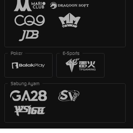
Poker
E-Sports
Sabung Ayam